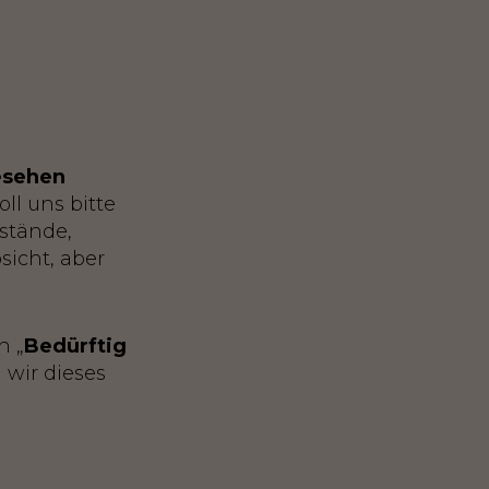
esehen
oll uns bitte
nstände,
sicht, aber
n „
Bedürftig
 wir dieses