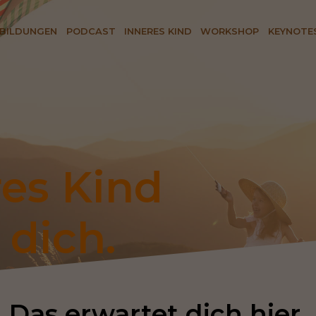
BILDUNGEN
PODCAST
INNERES KIND
WORKSHOP
KEYNOTE
es Kind 
 dich.
Das erwartet dich hier 