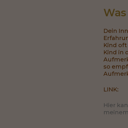
Was 
Dein Inn
Erfahrun
Kind of
Kind in 
Aufmerk
so empf
Aufmerks
LINK:
Hier kan
meinem 