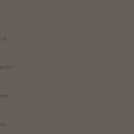
und
acht -
ern
ern