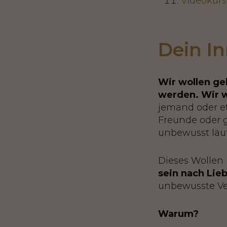
Videokurs
Dein In
Wir wollen ge
werden. Wir w
jemand oder et
Freunde oder g
unbewusst läuf
Dieses Wollen i
sein nach Lie
unbewusste Ver
Warum?