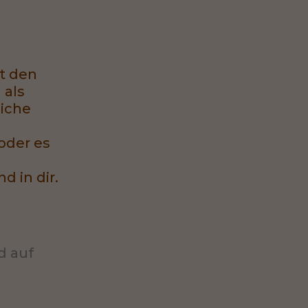
it den
 als
liche
oder es
 in dir.
d auf