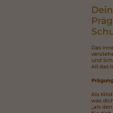
Dein
Präg
Schu
Das Inne
verstehe
und Sch
All das 
Prägun
Als Kin
was dic
„als de