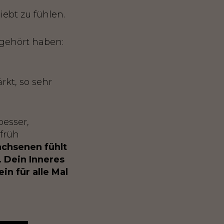
iebt zu fühlen.
 gehört haben:
rkt, so sehr
esser,
 früh
chsenen fühlt
. Dein Inneres
in für alle Mal