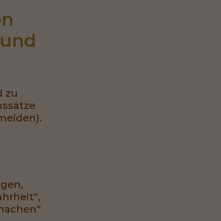
n 
und 
d zu
nssätze
meiden).
ogen,
hrheit“,
 machen“