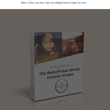
Mehr Infos und eine Opt-out-Möglichkeit findest du
hier
.
urs.