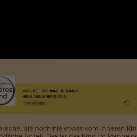
WAS IST DAS INNERE KIND?
HEILE DEIN INNERES KIND
ABONNIEREN
reche, die noch nie etwas vom inneren Kin
 kindliche Anteil. Das ist das Kind im Manne o