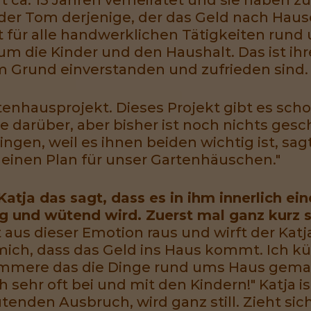
 der Tom derjenige, der das Geld nach Haus
st für alle handwerklichen Tätigkeiten rund
m die Kinder und den Haushalt. Das ist ih
im Grund einverstanden und zufrieden sind.
rtenhausprojekt. Dieses Projekt gibt es scho
ie darüber, aber bisher ist noch nichts ge
ngen, weil es ihnen beiden wichtig ist, sag
 einen Plan für unser Gartenhäuschen."
atja das sagt, dass es in ihm innerlich ei
ig und wütend wird. Zuerst mal ganz kurz s
t aus dieser Emotion raus und wirft der Kat
ich, dass das Geld ins Haus kommt. Ich k
ümmere das die Dinge rund ums Haus gema
 sehr oft bei und mit den Kindern!" Katja 
nden Ausbruch, wird ganz still. Zieht sich