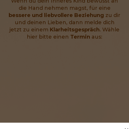
Wenn du dein Inneres Kind bewusst an
die Hand nehmen magst, für eine
bessere und liebvollere Beziehung
zu dir
und deinen Lieben, dann melde dich
jetzt zu einem
Klarheitsgespräch
. Wähle
hier bitte einen
Termin
aus: