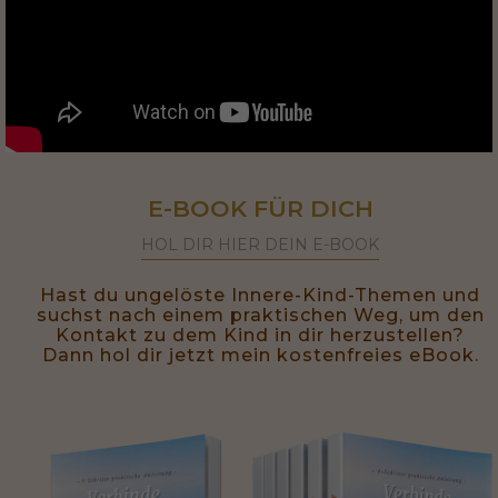
E-BOOK FÜR DICH
HOL DIR HIER DEIN E-BOOK
Hast du ungelöste Innere-Kind-Themen und
suchst nach einem praktischen Weg, um den
Kontakt zu dem Kind in dir herzustellen?
Dann hol dir jetzt mein kostenfreies eBook.