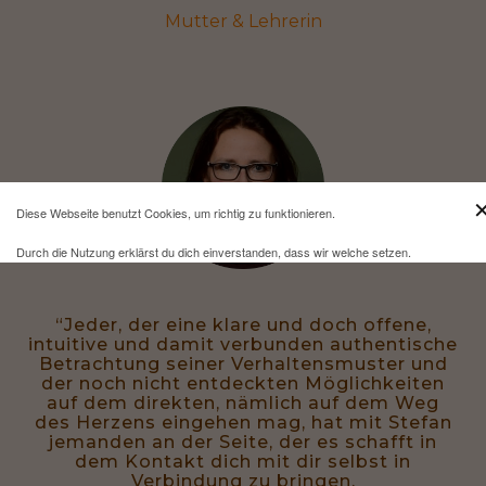
Mutter & Lehrerin
Diese Webseite benutzt Cookies, um richtig zu funktionieren.
Durch die Nutzung erklärst du dich einverstanden, dass wir welche setzen.
Mehr Infos und eine Opt-out-Möglichkeit findest du
hier
.
“Jeder, der eine klare und doch offene,
intuitive und damit verbunden authentische
Betrachtung seiner Verhaltensmuster und
der noch nicht entdeckten Möglichkeiten
auf dem direkten, nämlich auf dem Weg
des Herzens eingehen mag, hat mit Stefan
jemanden an der Seite, der es schafft in
dem Kontakt dich mit dir selbst in
Verbindung zu bringen.