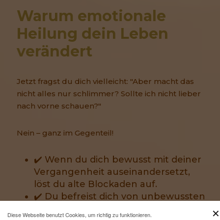
Warum emotionale 
Heilung dein Leben 
verändert
Jetzt fragst du dich vielleicht: "Aber macht das
nicht alles nur schlimmer? Sollte ich nicht lieber
nach vorne schauen?"
Nein – ganz im Gegenteil!
✔️ Wenn du dich bewusst mit deiner
Vergangenheit auseinandersetzt,
löst du alte Blockaden auf.
✔️ Du befreist dich von unbewussten
Mustern, die dich zurückhalten.
✕
Diese Webseite benutzt Cookies, um richtig zu funktionieren.