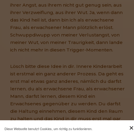
ihrer Angst, aus ihrem nicht gut genug sein, aus
ihrer Verzweiflung, aus ihrer Wut. Ja, wenn dann
das Kind heil ist, dann bin ich als erwachsene
Frau, als erwachsener Mann plötzlich erlöst.
Schwuppdiwupp von meiner Verlustangst, von
meiner Wut, von meiner Traurigkeit, dann lande
ich nicht mehr in diesen Trigger-Momenten.
Lösch bitte diese Idee in dir. Innere Kinderarbeit
ist erstmal ein ganz anderer Prozess. Da geht es
erst mal etwas ganz anderes, nämlich du darfst
lernen, du als erwachsene Frau, als erwachsener
Mann, darfst lernen, diesem Kind ein
Erwachsenes gegenüber zu werden. Du darfst
die Haltung einnehmen, diesem Kind den Raum
zu halten und das Kind in dir muss erst mal gar
✕
nichts, es muss einen Scheißdreck sich
Diese Webseite benutzt Cookies, um richtig zu funktionieren.
verändern. Sorry auch wieder für diesen