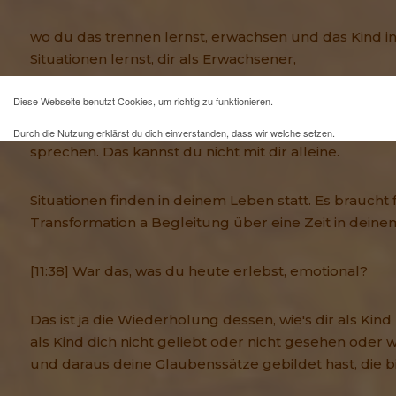
wo du das trennen lernst, erwachsen und das Kind in
Situationen lernst, dir als Erwachsener,
Diese Webseite benutzt Cookies, um richtig zu funktionieren.
Erwachsene Frau oder als erwachsener Mann dann
helfen und dann diesem Kind in dir. Und da musst 
Durch die Nutzung erklärst du dich einverstanden, dass wir welche setzen.
sprechen. Das kannst du nicht mit dir alleine.
Mehr Infos und eine Opt-out-Möglichkeit findest du
hier
.
Situationen finden in deinem Leben statt. Es braucht 
Transformation a Begleitung über eine Zeit in deine
[11:38] War das, was du heute erlebst, emotional?
Das ist ja die Wiederholung dessen, wie's dir als Kin
als Kind dich nicht geliebt oder nicht gesehen oder w
und daraus deine Glaubenssätze gebildet hast, die b