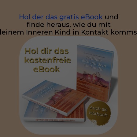
Hol der das gratis eBook
und
finde heraus, wie du mit
deinem Inneren Kind in Kontakt komms