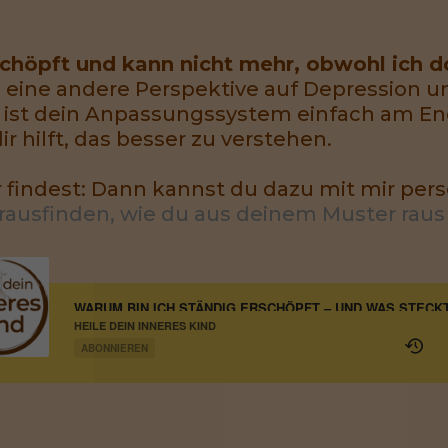
schöpft und kann nicht mehr, obwohl ich 
 eine andere Perspektive auf Depression und
cht ist dein Anpassungssystem einfach am 
ir hilft, das besser zu verstehen.
 findest: Dann kannst du dazu mit mir pers
herausfinden, wie du aus deinem Muster rau
WARUM BIN ICH STÄNDIG ERSCHÖPFT – UND WAS STECK
HEILE DEIN INNERES KIND
ABONNIEREN