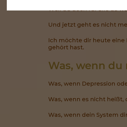
Weil du doch immer stark 
Weil du doch für alle da wa
Und jetzt geht es nicht me
Ich möchte dir heute eine 
gehört hast.
Was, wenn du n
Was, wenn Depression oder
Was, wenn es nicht heißt, 
Was, wenn dein System dir