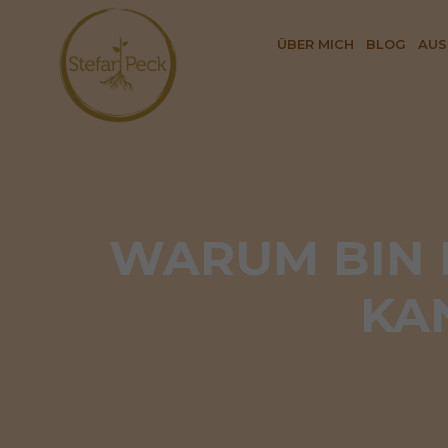
ÜBER MICH
BLOG
AUS
WARUM BIN 
KA