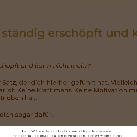
ständig erschöpft und k
chöpft und kann nicht mehr?
r Satz, der dich hierher geführt hat. Viellei
leer ist. Keine Kraft mehr. Keine Motivation
trieben hat.
dich sogar dafür.
oniert hast.
Diese Webseite benutzt Cookies, um richtig zu funktionieren.
Durch die Nutzung erklärst du dich einverstanden, dass wir welche setzen.