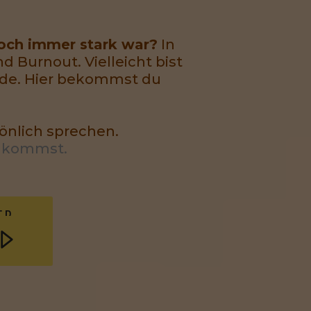
doch immer stark war?
In
 Burnout. Vielleicht bist
Ende. Hier bekommst du
önlich sprechen.
s kommst.
T DAHINTER?