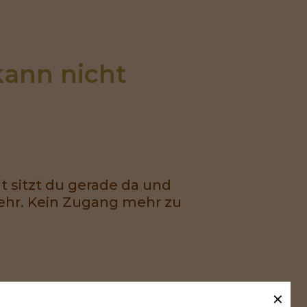
ann nicht 
cht sitzt du gerade da und
 mehr. Kein Zugang mehr zu
✕