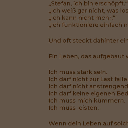
„Stefan, ich bin erschöpft.“
„Ich weiß gar nicht, was los 
„Ich kann nicht mehr.“
„Ich funktioniere einfach 
Und oft steckt dahinter ei
Ein Leben, das aufgebaut w
Ich muss stark sein.
Ich darf nicht zur Last falle
Ich darf nicht anstrengend
Ich darf keine eigenen Be
Ich muss mich kümmern.
Ich muss leisten.
Wenn dein Leben auf solch