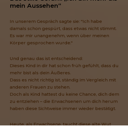
mein Aussehen“
In unserem Gespräch sagte sie: "Ich habe
damals schon gespürt, dass etwas nicht stimmt.
Es war mir unangenehm, wenn über meinen
Körper gesprochen wurde."
Und genau das ist entscheidend:
Dieses Kind in dir hat schon früh gefühlt, dass du
mehr bist als dein Äußeres.
Dass es nicht richtig ist, ständig im Vergleich mit
anderen Frauen zu stehen.
Doch als Kind hattest du keine Chance, dich dem
zu entziehen – die Erwachsenen um dich herum
haben diese Sichtweise immer wieder bestätigt.
Heute, als Erwachsene, taucht diese alte Wut