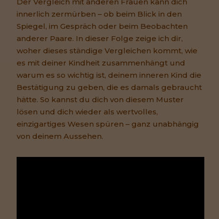
Der Vergleich mit anderen Frauen kann dich
innerlich zermürben – ob beim Blick in den
Spiegel, im Gespräch oder beim Beobachten
anderer Paare. In dieser Folge zeige ich dir,
woher dieses ständige Vergleichen kommt, wie
es mit deiner Kindheit zusammenhängt und
warum es so wichtig ist, deinem inneren Kind die
Bestätigung zu geben, die es damals gebraucht
hätte. So kannst du dich von diesem Muster
lösen und dich wieder als wertvolles,
einzigartiges Wesen spüren – ganz unabhängig
von deinem Aussehen.