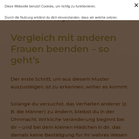
✕
wieder auf – zum Beispiel, wenn Männer
Diese Webseite benutzt Cookies, um richtig zu funktionieren.
anderen Frauen hinterherschauen oder wenn
Durch die Nutzung erklärst du dich einverstanden, dass wir welche setzen.
du dich selbst im Vergleich abwertest.
Mehr Infos und eine Opt-out-Möglichkeit findest du
hier
.
Vergleich mit anderen 
Frauen beenden – so 
geht’s
Der erste Schritt, um aus diesem Muster
auszusteigen, ist zu erkennen, woher es kommt.
Solange du versuchst, das Verhalten anderer (z.
B. die Männer) zu ändern, bleibst du in der
Ohnmacht. Wirkliche Veränderung beginnt bei
dir – und bei dem kleinen Mädchen in dir, das
damals keine Bestätigung für ihr wahres Wesen