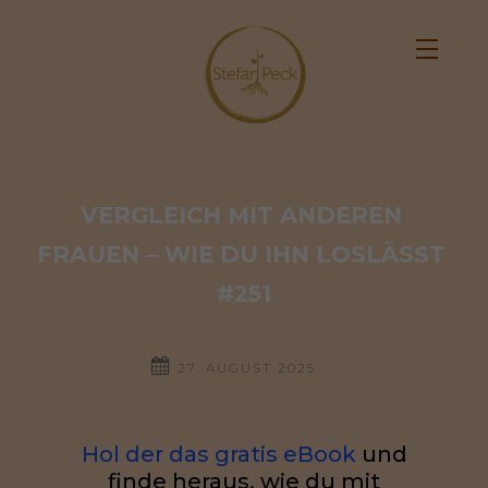
VERGLEICH MIT ANDEREN 
FRAUEN – WIE DU IHN LOSLÄSST 
#251
27. AUGUST 2025
Hol der das gratis eBook
und
finde heraus, wie du mit