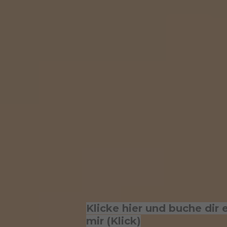
Klicke hier und buche dir
mir (Klick)