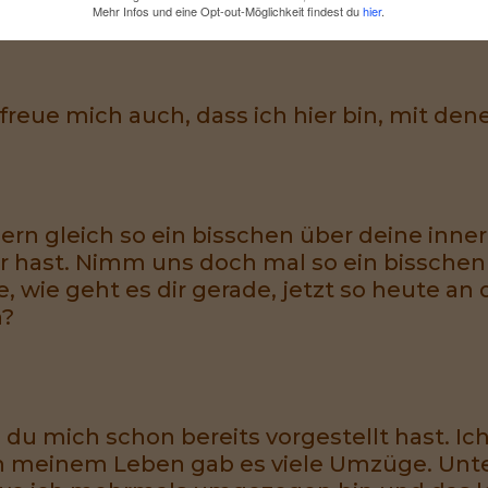
Mehr Infos und eine Opt-out-Möglichkeit findest du
hier
.
freue mich auch, dass ich hier bin, mit den
ern gleich so ein bisschen über deine inne
ir hast. Nimm uns doch mal so ein bisschen m
e, wie geht es dir gerade, jetzt so heute 
n?
ie du mich schon bereits vorgestellt hast.
in meinem Leben gab es viele Umzüge. Unte