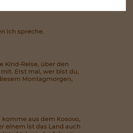
en ich spreche.
re Kind-Reise, über den
it. Erst mal, wer bist du,
an diesem Montagmorgen,
 Ich komme aus dem Kosovo,
r einem ist das Land auch