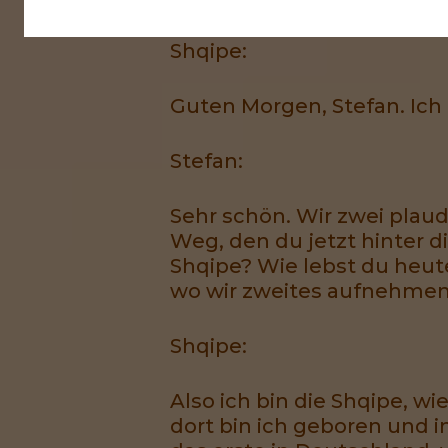
Shqipe:
Guten Morgen, Stefan. Ich 
Stefan:
Sehr schön. Wir zwei plaud
Weg, den du jetzt hinter d
Shqipe? Wie lebst du heut
wo wir zweites aufnehme
Shqipe:
Also ich bin die Shqipe, w
dort bin ich geboren und 