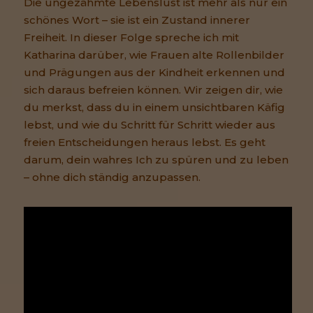
Die ungezähmte Lebenslust ist mehr als nur ein
schönes Wort – sie ist ein Zustand innerer
Freiheit. In dieser Folge spreche ich mit
Katharina darüber, wie Frauen alte Rollenbilder
und Prägungen aus der Kindheit erkennen und
sich daraus befreien können. Wir zeigen dir, wie
du merkst, dass du in einem unsichtbaren Käfig
lebst, und wie du Schritt für Schritt wieder aus
freien Entscheidungen heraus lebst. Es geht
darum, dein wahres Ich zu spüren und zu leben
– ohne dich ständig anzupassen.