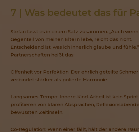
7 | Was bedeutet das für P
Stefan fasst es in einem Satz zusammen: „Auch wenn 
Gegenteil von meinen Eltern lebe, reicht das nicht.
Entscheidend ist, was ich innerlich glaube und fühle.
Partnerschaften heißt das:
Offenheit vor Perfektion: Der ehrlich geteilte Schmer
verbindet stärker als polierte Harmonie.
Langsames Tempo: Innere‑Kind‑Arbeit ist kein Sprint
profitieren von klaren Absprachen, Reflexionsabend
bewussten Zeitinseln.
Co‑Regulation: Wenn einer fällt, hält der andere Ra
sich als Retter aufzuspielen.