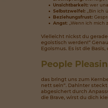
Unsichtbarkeit:
wer unau
Selbstzweifel:
„Bin ich 
Beziehungsfrust:
Gesprä
Angst
: „Wenn ich mich ze
Vielleicht nickst du gerad
egoistisch werden!“ Genau h
Egoismus. Es ist die Basi
People Pleasin
das bringt uns zum Kernbeg
nett sein“. Dahinter steck
abgesichert durch Anpassu
die Brave, wirst du dich k