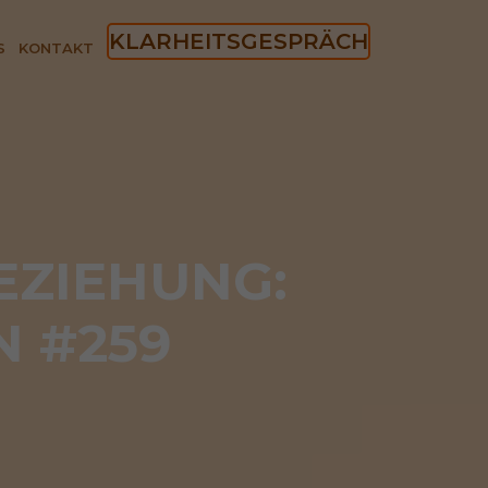
KLARHEITSGESPRÄCH
S
KONTAKT
EZIEHUNG: 
N #259