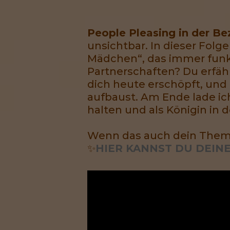
People Pleasing in der Be
unsichtbar. In dieser Folg
Mädchen“, das immer funkt
Partnerschaften? Du erfähr
dich heute erschöpft, un
aufbaust. Am Ende lade ich
halten und als Königin in
Wenn das auch dein Thema 
✨
HIER KANNST DU DEINEN