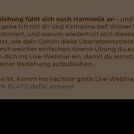
ziehung fühlt sich nach Harmonie an
– und 
e gehe ich mit dir und Katharina tief: Wohe
ioniert, und warum wiederholt sich dieses
st, wie dein Gehirn diese Überlebensstrate
d mit welcher einfachen Abend-Übung du e
 dich ins Live-Webinar ein, damit du lernst,
 deiner Beziehung aufzublühen.
ist, komm ins nächste gratis Live-Webina
 PLATZ dafür sichern!