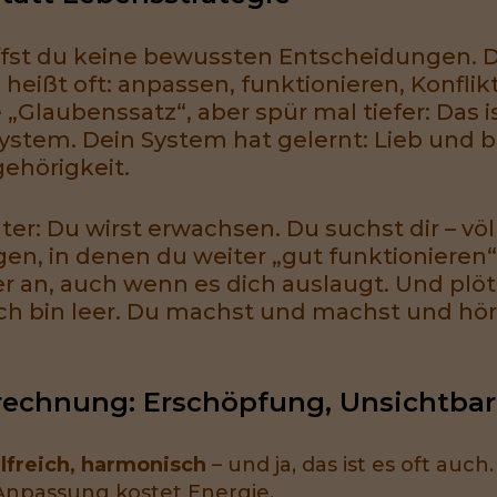
triffst du keine bewussten Entscheidungen
eißt oft: anpassen, funktionieren, Konflik
„Glaubenssatz“, aber spür mal tiefer: Das i
ystem. Dein System hat gelernt: Lieb und b
ehörigkeit.
ter: Du wirst erwachsen. Du suchst dir – vö
n, in denen du weiter „gut funktionieren“ 
her an, auch wenn es dich auslaugt. Und plötz
: ich bin leer. Du machst und machst und hör
rechnung: Erschöpfung, Unsichtbark
hilfreich, harmonisch
– und ja, das ist es oft auch
Anpassung kostet Energie.