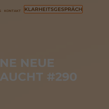
KLARHEITSGESPRÄCH
S
KONTAKT
E NEUE 
AUCHT #290