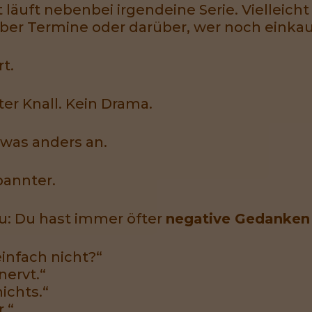
t läuft nebenbei irgendeine Serie. Vielleich
über Termine oder darüber, wer noch eink
rt.
uter Knall. Kein Drama.
twas anders an.
pannter.
: Du hast immer öfter
negative Gedanken 
infach nicht?“
nervt.“
ichts.“
.“