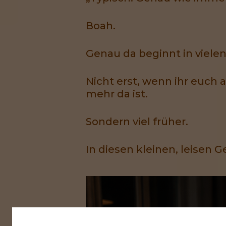
Boah.
Genau da beginnt in vielen
Nicht erst, wenn ihr euch 
mehr da ist.
Sondern viel früher.
In diesen kleinen, leisen