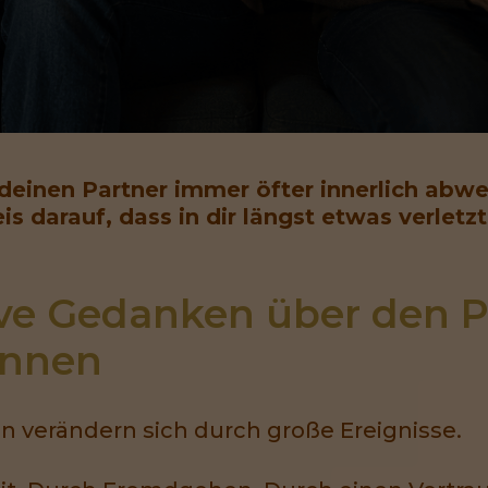
einen Partner immer öfter innerlich abwert
weis darauf, dass in dir längst etwas verlet
e Gedanken über den Par
innen
n verändern sich durch große Ereignisse.