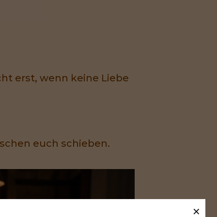
cht erst, wenn keine Liebe
wischen euch schieben.
✕