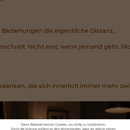
 Beziehungen die eigentliche Distanz.
anschreit. Nicht erst, wenn jemand geht. Ni
 Gedanken, die sich innerlich immer mehr z
Diese Webseite benutzt Cookies, um richtig zu funktionieren.
Durch die Nutzung erklärst du dich einverstanden, dass wir welche setzen.