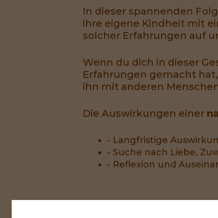
In dieser spannenden Folge
ihre eigene Kindheit mit e
solcher Erfahrungen auf u
Wenn du dich in dieser Ge
Erfahrungen gemacht hat, 
ihn mit anderen Menschen u
Die Auswirkungen einer
na
- Langfristige Auswirku
- Suche nach Liebe, Z
- Reflexion und Ausein