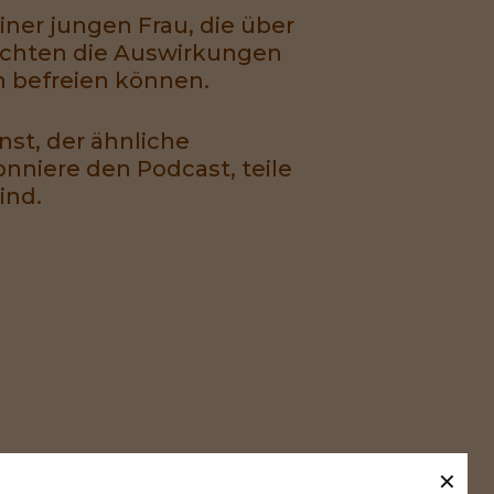
iner jungen Frau, die über
trachten die Auswirkungen
n befreien können.
st, der ähnliche
nniere den Podcast, teile
sind.
✕