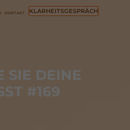
KLARHEITSGESPRÄCH
S
KONTAKT
SIE DEINE 
ST #169