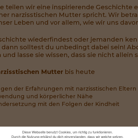
 teilen wir eine inspirierende Geschichte e
iner narzisstischen Mutter spricht. Wir be
nser Leben und vor allem, wie wir uns davo
schichte wiederfindest oder jemanden kenn
dann solltest du unbedingt dabei sein! Abo
nd lasse sie wissen, dass sie nicht allein 
rzisstischen Mutter
bis heute
ngen der Erfahrungen mit narzisstischen Eltern
uwendung und körperlicher Nähe
andersetzung mit den Folgen der Kindheit
Diese Webseite benutzt Cookies, um richtig zu funktionieren.
Durch die Nutzung erklärst du dich einverstanden, dass wir welche setzen.