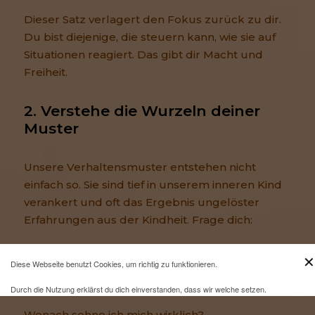
Dieser Satz verlagert den Fokus zurück zu dir.
Du bist diejenige, die steuern kann, wie sie auf
Situationen reagiert. Das gibt dir Macht und
Freiheit.
2. Verstehe die Wurzeln deiner 
Muster
Unsere Verhaltensmuster entstehen nicht
einfach so. Sie sind tief in unserem inneren Kind
verankert und oft das Ergebnis ungelöster
Erfahrungen aus der Kindheit. Frage dich:
✕
Warum übernehme ich immer die
Diese Webseite benutzt Cookies, um richtig zu funktionieren.
Verantwortung?
Durch die Nutzung erklärst du dich einverstanden, dass wir welche setzen.
Wonach sehne ich mich wirklich?
Mehr Infos und eine Opt-out-Möglichkeit findest du
hier
.