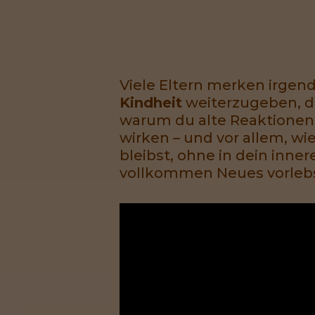
Viele Eltern merken irgen
Kindheit
weiterzugeben, di
warum du alte Reaktionen d
wirken – und vor allem, wi
bleibst, ohne in dein inne
vollkommen Neues vorlebs