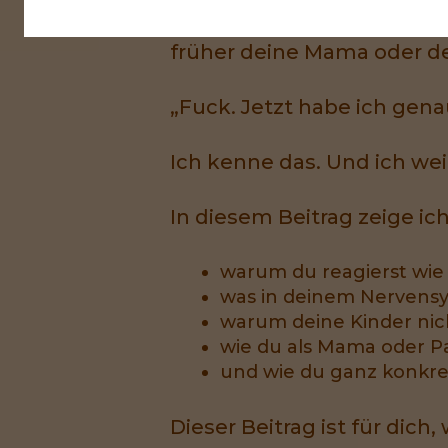
Aber dann wirst du laut. O
früher deine Mama oder de
„Fuck. Jetzt habe ich gena
Ich kenne das. Und ich weiß
In diesem Beitrag zeige ich 
warum du reagierst wie 
was in deinem Nervensys
warum deine Kinder nic
wie du als Mama oder Pap
und wie du ganz konkre
Dieser Beitrag ist für dich