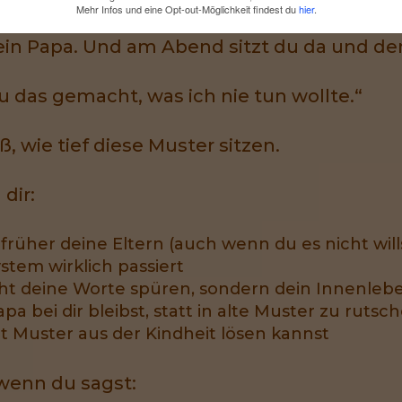
Mehr Infos und eine Opt-out-Möglichkeit findest du
hier
.
der du ziehst dich zurück. Oder du funktioni
in Papa. Und am Abend sitzt du da und den
u das gemacht, was ich nie tun wollte.“
, wie tief diese Muster sitzen.
dir:
früher deine Eltern (auch wenn du es nicht will
tem wirklich passiert
ht deine Worte spüren, sondern dein Innenleb
a bei dir bleibst, statt in alte Muster zu rutsc
t Muster aus der Kindheit lösen kannst
, wenn du sagst: