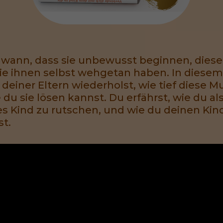
dwann, dass sie unbewusst beginnen, dies
e ihnen selbst wehgetan haben. In diesem B
einer Eltern wiederholst, wie tief diese M
e du sie lösen kannst. Du erfährst, wie du 
res Kind zu rutschen, und wie du deinen Ki
t.