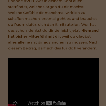
Episode #208: Was in deinem Kopf auch
stattfindet, welche Sorgen du dir machst.
Welche Gefühle dir manchmal wirklich zu
schaffen machen, erstmal geht es und brauchst
du Raum dafür, dich damit mitzuteilen. Wer hat
das schon, denkst du dir vielleicht jetzt.
Niemand
hat bisher Mitgefühl mit dir
, weil du glaubst,
alles alleine mit dir ausmachen zu müssen. Nach
diesem Beitrag, darf sich das für dich verändern.