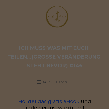
ICH MUSS WAS MIT EUCH 
TEILEN…(GROSSE VERÄNDERUNG S
TEHT BEVOR) #146
14. JUNI 2023
Hol der das gratis eBook
und
finde heraus, wie du mit