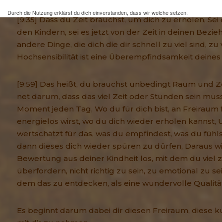
Durch die Nutzung erklärst du dich einverstanden, dass wir welche setzen.
[9:35] Dass du Zeit brauchst, um dich zu erholen, Sei e
Mehr Infos und eine Opt-out-Möglichkeit findest du
hier
.
den Kindern, sei es jetzt von der Zeit in deinen Bezie
andere Dinge, die dich die dir schnell zu viel sind, zu 
Hochsensibilität ist eine Überempfindsamkeit deine
[9:59] Das heißt, du brauchst unbedingt Raum und Zeit
net darum, dass das viel Zeit oder Stunden sein müss
Moment jeden Tag, Wo du für dich bist, an Freiraum f
energielos wirst, wo du dich wieder erholen kannst,
wertschätzt für das, was du empfindest, was du fühls
dann dieses dich wieder spüren zu dürfen, Daraus wi
Bewertung aus deiner Kindheit los, mit dem du viel z
überfordern, nicht richtig zu sein, zu emotional zu 
dem das zu entdecken, als eine wundervolle Qualität
Es beginnt darum dabei dir diesen Freiraum, diese k