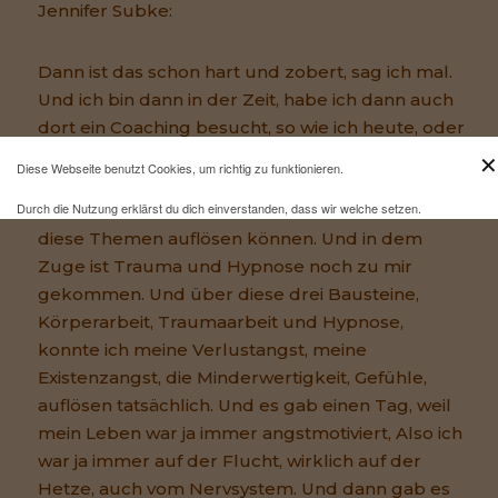
Jennifer Subke:
Dann ist das schon hart und zobert, sag ich mal.
Und ich bin dann in der Zeit, habe ich dann auch
dort ein Coaching besucht, so wie ich heute, oder
auch die Linke, meine Mitarbeiterin, Menschen
✕
Diese Webseite benutzt Cookies, um richtig zu funktionieren.
jetzt begleitet und habe mich da begleiten
Durch die Nutzung erklärst du dich einverstanden, dass wir welche setzen.
lassen, auch online und habe dann sehr schnell
diese Themen auflösen können. Und in dem
Mehr Infos und eine Opt-out-Möglichkeit findest du
hier
.
Zuge ist Trauma und Hypnose noch zu mir
gekommen. Und über diese drei Bausteine,
Körperarbeit, Traumaarbeit und Hypnose,
konnte ich meine Verlustangst, meine
Existenzangst, die Minderwertigkeit, Gefühle,
auflösen tatsächlich. Und es gab einen Tag, weil
mein Leben war ja immer angstmotiviert, Also ich
war ja immer auf der Flucht, wirklich auf der
Hetze, auch vom Nervsystem. Und dann gab es