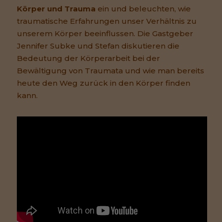
Körper und Trauma
ein und beleuchten, wie
traumatische Erfahrungen unser Verhältnis zu
unserem Körper beeinflussen. Die Gastgeber
Jennifer Subke und Stefan diskutieren die
Bedeutung der Körperarbeit bei der
Bewältigung von Traumata und wie man bereits
heute den Weg zurück in den Körper finden
kann.