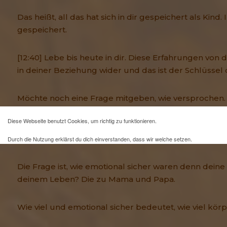
Das heißt, all das hat sich in dir gespeichert als Kind. 
gespeichert.
[12:40] Lebe bis heute in dir. Diese Erfahrungen von d
in deiner Beziehung wider und das ist der Schlüssel 
Möchte noch eine Frage mitgeben, wie versprochen.
Diese Webseite benutzt Cookies, um richtig zu funktionieren.
[12:54] Dir hilft da jetzt schon loszulegen und in dir
verändern.
Durch die Nutzung erklärst du dich einverstanden, dass wir welche setzen.
Mehr Infos und eine Opt-out-Möglichkeit findest du
hier
.
Die Frage ist, wie emotional sicher waren denn dein
deinem Leben? Die zu Mama und Papa.
Wie viel und emotional sicher bedeutet, wie viel kör