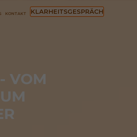
KLARHEITSGESPRÄCH
S
KONTAKT
- VOM 
UM 
ER