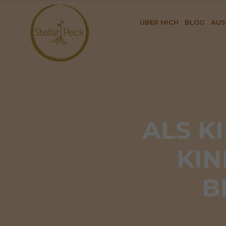
ÜBER MICH
BLOG
AUS
ALS K
KIN
B