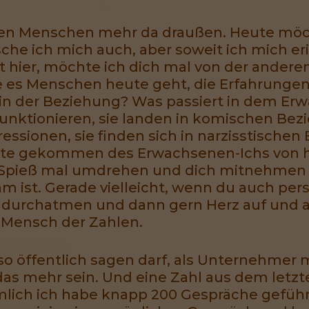
vielen Menschen mehr da draußen. Heute möc
usche ich mich auch, aber soweit ich mich er
 hier, möchte ich dich mal von der anderen
e es Menschen heute geht, die Erfahrungen 
 in der Beziehung? Was passiert in dem E
 funktionieren, sie landen in komischen Be
essionen, sie finden sich in narzisstische
 Seite gekommen des Erwachsenen-Ichs vo
 Spieß mal umdrehen und dich mitnehmen i
m ist. Gerade vielleicht, wenn du auch persö
en durchatmen und dann gern Herz auf und 
in Mensch der Zahlen.
o öffentlich sagen darf, als Unternehmer m
 das mehr sein. Und eine Zahl aus dem letzt
mlich ich habe knapp 200 Gespräche gefüh