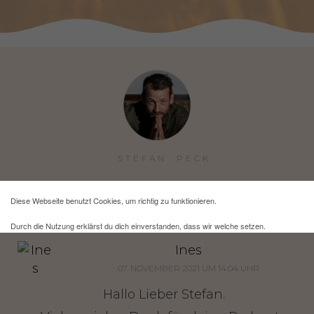
STEFAN  PECK
Diese Webseite benutzt Cookies, um richtig zu funktionieren.
2 Kommentare
Durch die Nutzung erklärst du dich einverstanden, dass wir welche setzen.
Ines
Mehr Infos und eine Opt-out-Möglichkeit findest du
hier
.
07. NOVEMBER 2021 UM 14:04 UHR
Hallo Lieber Stefan.