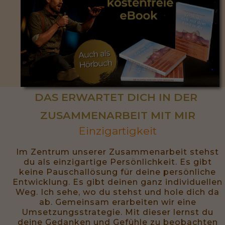
DAS ERWARTET DICH IN DER 
ZUSAMMENARBEIT MIT MIR
Einzigartigkeit
Im Zentrum unserer Zusammenarbeit stehst
du als einzigartige Persönlichkeit. Es gibt
keine Pauschallösung für deine persönliche
Entwicklung. Es gibt deinen ganz individuellen
Weg. Ich sehe, wo du stehst und hole dich da
ab. Gemeinsam erarbeiten wir eine
Umsetzungsstrategie. Mit dieser lernst du
deine Gedanken und Gefühle zu beobachten