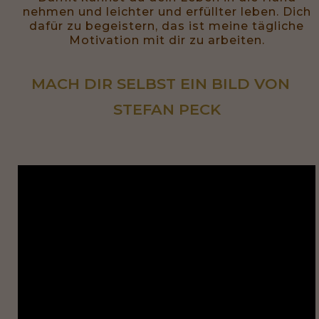
nehmen und leichter und erfüllter leben. Dich
dafür zu begeistern, das ist meine tägliche
Motivation mit dir zu arbeiten.
MACH DIR SELBST EIN BILD VON   
STEFAN PECK