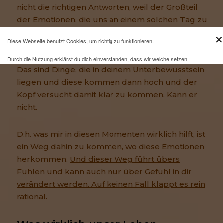
nicht die richtigen Antworten, weil der Großteil
der Emotionen, die uns an einem solchen Tag zu
schaffen machen, leben schon lange in uns. Die
✕
Diese Webseite benutzt Cookies, um richtig zu funktionieren.
meisten kommen aus der Kindheit. Deswegen ja,
ist die Arbeit mit dem Inneren Kind so wichtig.
Durch die Nutzung erklärst du dich einverstanden, dass wir welche setzen.
Das sind Dinge, die in deinem Unterbewusstsein
Mehr Infos und eine Opt-out-Möglichkeit findest du
hier
.
liegen und diese kommen dann hoch und der
Kopf versucht damit klar zu kommen. Kann er
nicht.
D.h. was mir in diesen Momenten wirklich hilft, ist
ein Weg dahin zu kommen, wo diese Emotionen
herkommen.
Und dieser Weg führt übers
Fühlen und kann auch nur über Gefühl in dir
verändert werden. Auf keinen Fall klappt es rein
rational.