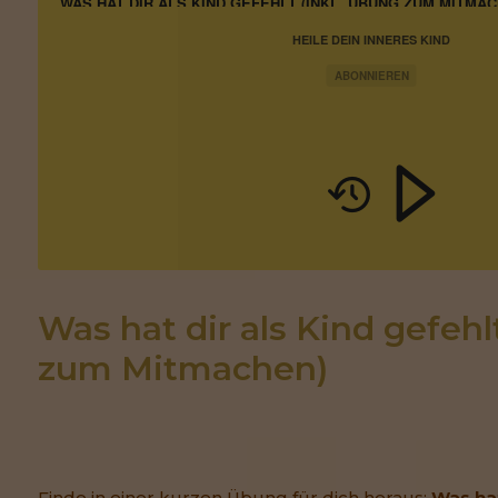
WAS HAT DIR ALS KIND GEFEHLT (INKL. ÜBUNG ZUM MITMAC
HEILE DEIN INNERES KIND
ABONNIEREN
Was hat dir als Kind gefehl
zum Mitmachen)
Finde in einer kurzen Übung für dich heraus:
Was hat