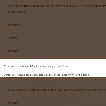
Mach deinen Körper auf, wenn du wirklich bereit bist
bist, dann
Stefan:
sieht
Stefan:
man es auch.
Diese Webseite benutzt Cookies, um richtig zu funktionieren.
Durch die Nutzung erklärst du dich einverstanden, dass wir welche setzen.
Katharina:
Mehr Infos und eine Opt-out-Möglichkeit findest du
hier
.
Auch der Körper spricht. Und auch wenn du nicht ber
Stefan: