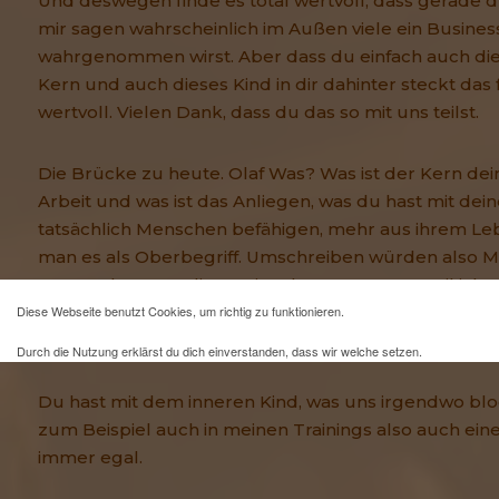
Und deswegen finde es total wertvoll, dass gerade du
mir sagen wahrscheinlich im Außen viele ein Busine
wahrgenommen wirst. Aber dass du einfach auch dies
Kern und auch dieses Kind in dir dahinter steckt das f
wertvoll. Vielen Dank, dass du das so mit uns teilst.
Die Brücke zu heute. Olaf Was? Was ist der Kern dein
Arbeit und was ist das Anliegen, was du hast mit dei
tatsächlich Menschen befähigen, mehr aus ihrem L
man es als Oberbegriff. Umschreiben würden also 
Unternehmen. Es liegt mir sehr am Herzen, weil ich g
inklusive weit unter unseren Möglichkeiten leben, wei
Diese Webseite benutzt Cookies, um richtig zu funktionieren.
selber begrenzen durch Glaubenssätze und durch d
Durch die Nutzung erklärst du dich einverstanden, dass wir welche setzen.
Mehr Infos und eine Opt-out-Möglichkeit findest du
hier
.
Du hast mit dem inneren Kind, was uns irgendwo bloc
zum Beispiel auch in meinen Trainings also auch eine
immer egal.