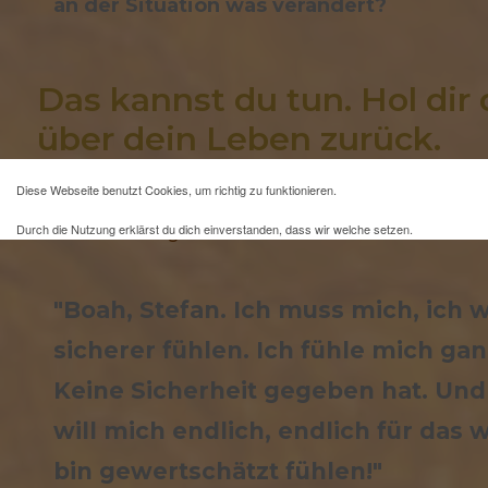
an der Situation was verändert?
Das kannst du tun. Hol dir 
über dein Leben zurück. 
Diese Webseite benutzt Cookies, um richtig zu funktionieren.
Und erst als wir von diesem Gefühl gesprochen haben,
Durch die Nutzung erklärst du dich einverstanden, dass wir welche setzen.
dass es darum geht:
Mehr Infos und eine Opt-out-Möglichkeit findest du
hier
.
"Boah, Stefan. Ich muss mich, ich w
sicherer fühlen. Ich fühle mich gan
Keine Sicherheit gegeben hat. Und 
will mich endlich, endlich für das w
bin gewertschätzt fühlen!"