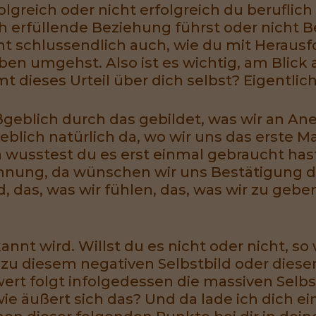
lgreich oder nicht erfolgreich du beruflich b
ch erfüllende Beziehung führst oder nicht 
immt schlussendlich auch, wie du mit Herau
n umgehst. Also ist es wichtig, am Blick au
 dieses Urteil über dich selbst? Eigentlic
ßgeblich durch das gebildet, was wir an A
ich natürlich da, wo wir uns das erste Ma
 wusstest du es erst einmal gebraucht hast 
nung, da wünschen wir uns Bestätigung de
nd, das, was wir fühlen, das, was wir zu geb
t wird. Willst du es nicht oder nicht, so 
 zu diesem negativen Selbstbild oder diese
ert folgt infolgedessen die massiven Selbst
wie äußert sich das? Und da lade ich dich ei