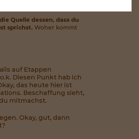
 die Quelle dessen, dass du
st sprichst.
Woher kommt
ails auf Etappen
.k. Diesen Punkt hab ich
kay, das heute hier ist
ations. Beschaffung sieht,
n du mitmachst.
legen. Okay, gut, dann
t?