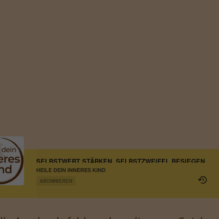
SELBSTWERT STÄRKEN. SELBSTZWEIFEL BESIEGEN.
HEILE DEIN INNERES KIND
ABONNIEREN