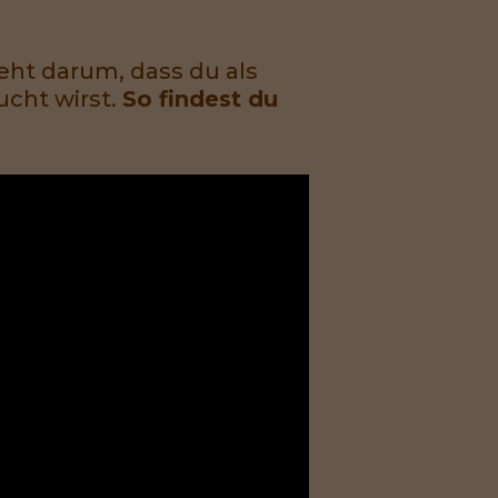
eht darum, dass du als
ucht wirst.
So findest du