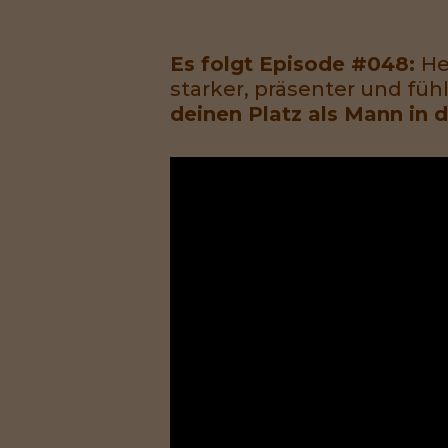
Es folgt Episode #048:
He
starker, präsenter und füh
deinen Platz als Mann in 