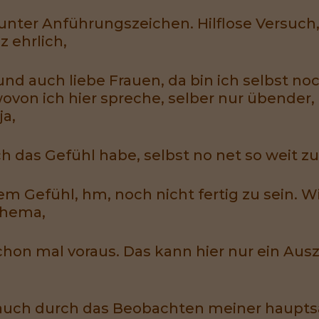
r unter Anführungszeichen. Hilflose Versuc
z ehrlich,
d auch liebe Frauen, da bin ich selbst noch
 wovon ich hier spreche, selber nur übende
ja,
 das Gefühl habe, selbst no net so weit zu
 dem Gefühl, hm, noch nicht fertig zu sein. W
Thema,
schon mal voraus. Das kann hier nur ein Aus
auch durch das Beobachten meiner hauptsä