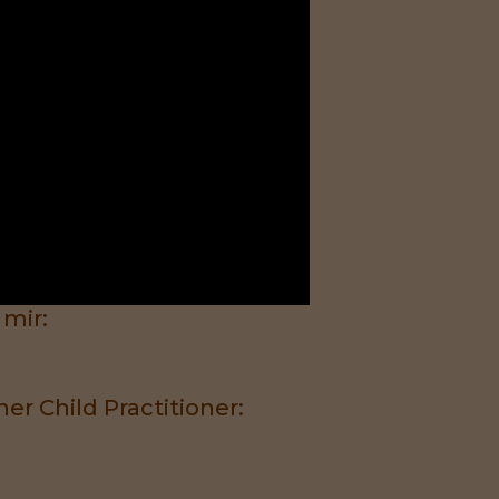
 mir:
r Child Practitioner: