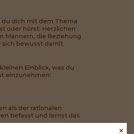
ss du dich mit dem Thema
st oder hörst: Herzlichen
von Männern, die Beziehung
ie sich bewusst damit
 kleinen Einblick, was du
sst einzunehmen:
n als der rationalen
n befasst und lernst das
✕