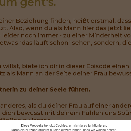
um geht's.
deiner Beziehung finden, heißt erstmal, da
. Also, wenn du als Mann hier das jetzt lie
 leider noch immer - zu einer Minderheit 
 etwas "das läuft schon" sehen, sondern, d
willst, biete ich dir in dieser Episode einen
tz als Mann an der Seite deiner Frau bewu
tnerin zu deiner Seele führen.
nderes, als du deiner Frau auf einer andere
 dich bewusst mit deinem Fühlen uns Spüre
fließen zu lassen.
Diese Webseite benutzt Cookies, um richtig zu funktionieren.
Durch die Nutzung erklärst du dich einverstanden, dass wir welche setzen.