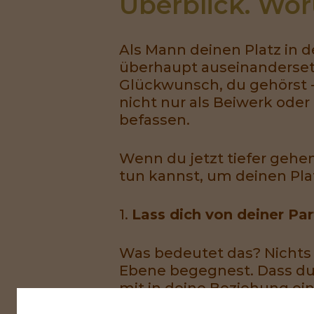
Überblick. Wor
Als Mann deinen Platz in 
überhaupt auseinandersetzt
Glückwunsch, du gehörst -
nicht nur als Beiwerk oder
befassen.
Wenn du jetzt tiefer gehen 
tun kannst, um deinen Pla
1.
Lass dich von deiner Par
Was bedeutet das? Nichts a
Ebene begegnest. Dass du
mit in deine Beziehung ein