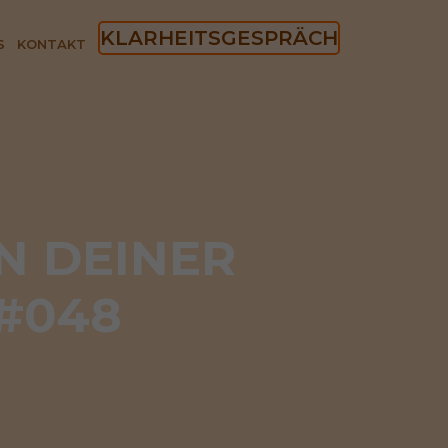
KLARHEITSGESPRÄCH
S
KONTAKT
N DEINER 
 #048