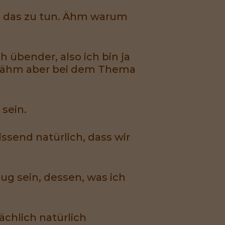
h, das zu tun. Ähm warum
 übender, also ich bin ja
r, ähm aber bei dem Thema
 sein.
issend natürlich, dass wir
zug sein, dessen, was ich
chlich natürlich