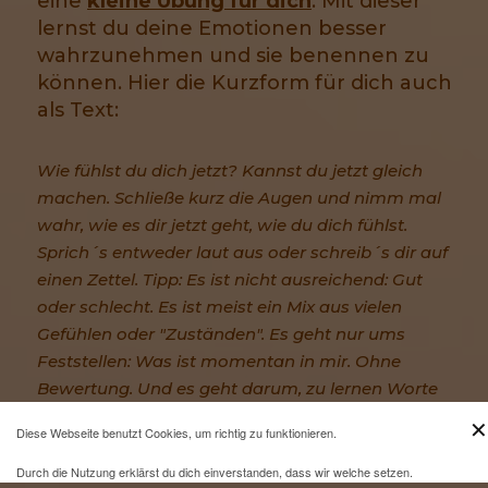
eine
kleine Übung für dich
. Mit dieser
lernst du deine Emotionen besser
wahrzunehmen und sie benennen zu
können. Hier die Kurzform für dich auch
als Text:
Wie fühlst du dich jetzt? Kannst du jetzt gleich
machen. Schließe kurz die Augen und nimm mal
wahr, wie es dir jetzt geht, wie du dich fühlst.
Sprich´s entweder laut aus oder schreib´s dir auf
einen Zettel. Tipp: Es ist nicht ausreichend: Gut
oder schlecht. Es ist meist ein Mix aus vielen
Gefühlen oder "Zuständen". Es geht nur ums
Feststellen: Was ist momentan in mir. Ohne
Bewertung. Und es geht darum, zu lernen Worte
dafür zu finden. Mach das 1x am Tag. Egal wann.
✕
Diese Webseite benutzt Cookies, um richtig zu funktionieren.
Immer in anderen Momenten.
Durch die Nutzung erklärst du dich einverstanden, dass wir welche setzen.