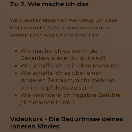
Zu 2. Wie mache ich das
Mehr Infos und eine Opt-out-Möglichkeit findest du
hier
.
Wir brauchen tatsächlich Werkzeug, um diese
Gedanken oder Gefühle dann verändern zu
können. Einen Weg ein wirkliches Tun:
Wie mache ich es, wenn die
Gedanken wieder zu laut sind?
Wie schaffe ich es in dem Moment?
Wie schaffe ich es über einen
längeren Zeitraum, nicht mehr so
viel im Kopfchaos zu sein?
Wie verändere ich negative Gefühle
/ Emotionen in mir?
Videokurs - Die Bedürfnisse deines 
Inneren Kindes