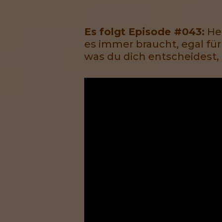
Es folgt Episode #043:
Heu
es immer braucht, egal für
was du dich entscheidest, 