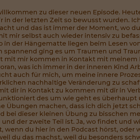
 willkommen zu dieser neuen Episode. Heut
 in der letzten Zeit so bewusst wurden. Ic
cht und das ist immer der Moment, wo du 
it mir selbst auch wieder intensiv zu befa
 in der Hängematte liegen beim Lesen von
ch spannend ging es um Traumen und Tra
akt mit mir kommen in Kontakt mit meinem
woran, was ich immer in der inneren Kind A
cht auch für mich, um meine innere Prozes
klichen nachhaltige Veränderung zu schaff
 mit dir in Kontakt zu kommen mit dir in V
funktioniert des um wie geht es überhaup
ine Übungen machen, dass ich dich jetzt sc
nd bei dieser kleinen Übung zu bisschen me
l und der zweite Teil ist. Ja, wo findet und
 ist, wenn du hier in den Podcast hörst, ode
eil du das machst, weil du besonders schwi