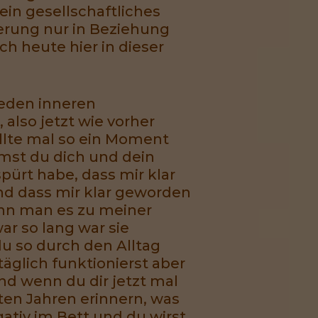
 ein gesellschaftliches
erung nur in Beziehung
h heute hier in dieser
jeden inneren
also jetzt wie vorher
llte mal so ein Moment
mst du dich und dein
pürt habe, dass mir klar
nd dass mir klar geworden
ann man es zu meiner
ar so lang war sie
du so durch den Alltag
äglich funktionierst aber
und wenn du dir jetzt mal
ten Jahren erinnern, was
tiv im Bett und du wirst