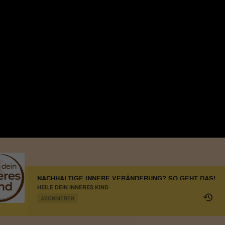
NACHHALTIGE INNERE VERÄNDERUNG? SO GEHT DAS!
HEILE DEIN INNERES KIND
ABONNIEREN