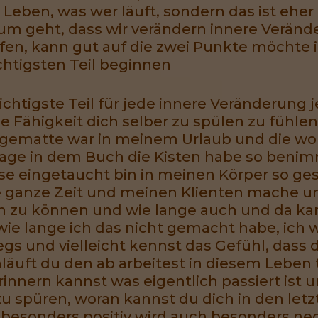
 Leben, was wer läuft, sondern das ist eher
um geht, dass wir verändern innere Veränd
fen, kann gut auf die zwei Punkte möchte ic
chtigsten Teil beginnen
ichtigste Teil für jede innere Veränderung 
Fähigkeit dich selber zu spülen zu fühlen, 
ngematte war in meinem Urlaub und die wo
age in dem Buch die Kisten habe so benim
e eingetaucht bin in meinen Körper so ges
e ganze Zeit und meinen Klienten mache u
 tun zu können und wie lange auch und da k
ie lange ich das nicht gemacht habe, ich w
gs und vielleicht kennst das Gefühl, dass 
läuft du den ab arbeitest in diesem Leben t
rinnern kannst was eigentlich passiert ist 
u spüren, woran kannst du dich in den letz
sonders positiv wird auch besonders nega