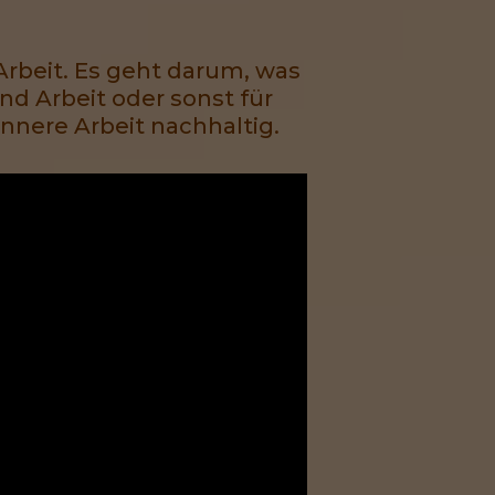
rbeit. Es geht darum, was
nd Arbeit oder sonst für
nnere Arbeit nachhaltig.