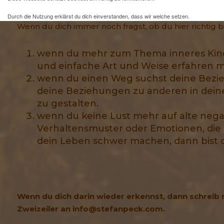
Durch die Nutzung erklärst du dich einverstanden, dass wir welche setzen.
Wenn du dich immer noch fragst, ob du hier richtig bist
Mehr Infos und eine Opt-out-Möglichkeit findest du
hier
.
wenn du mehr zum Thema inneres Kind
und einfache Art und Weise erfahren m
wenn du einen Weg suchst deine Bezie
deine Beziehungen zu anderen in dei
zu gestalten.
wenn du keine Lust mehr auf alte neg
Verhaltensmuster oder Emotionen, die 
dein Leben schwer machen, dann bist du
Wenn du dich darin wieder erkennst, dann schreib 
Zweizeiler an info@stefanpeck.com.