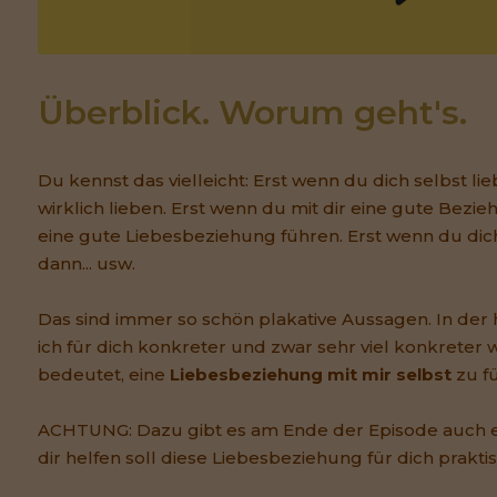
Überblick. Worum geht's.
Du kennst das vielleicht: Erst wenn du dich selbst li
wirklich lieben. Erst wenn du mit dir eine gute Bezie
eine gute Liebesbeziehung führen. Erst wenn du dich 
dann... usw.
Das sind immer so schön plakative Aussagen. In der
ich für dich konkreter und zwar sehr viel konkreter 
bedeutet, eine
Liebesbeziehung mit mir selbst
zu f
ACHTUNG: Dazu gibt es am Ende der Episode auch e
dir helfen soll diese Liebesbeziehung für dich prakt