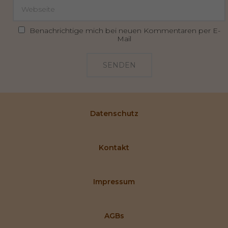
Benachrichtige mich bei neuen Kommentaren per E-
Mail
SENDEN
Datenschutz
Kontakt
Impressum
AGBs