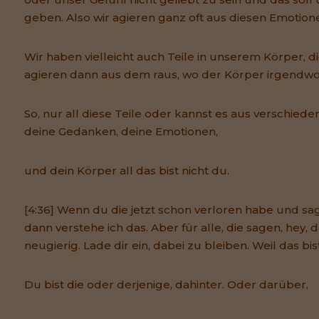
geben. Also wir agieren ganz oft aus diesen Emotion
Wir haben vielleicht auch Teile in unserem Körper,
agieren dann aus dem raus, wo der Körper irgendw
So, nur all diese Teile oder kannst es aus verschiede
deine Gedanken, deine Emotionen,
und dein Körper all das bist nicht du.
[4:36] Wenn du die jetzt schon verloren habe und sagst,
dann verstehe ich das. Aber für alle, die sagen, hey,
neugierig. Lade dir ein, dabei zu bleiben. Weil das bis
Du bist die oder derjenige, dahinter. Oder darüber,