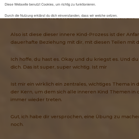
oder oder oder. Und dann kann ich mit dem Teil in m
Diese Webseite benutzt Cookies, um richtig zu funktionieren.
bring mich wieder in die Handlungsfähigkeit, weil ich
Durch die Nutzung erklärst du dich einverstanden, dass wir welche setzen.
Wahrnehmenden, bewussten Erwachsenen ich bin.
Mehr Infos und eine Opt-out-Möglichkeit findest du
hier
.
Also ist diese dieser innere Kind-Prozess ist der Anf
dauerhafte Beziehung mit dir, mit diesen Teilen mit d
Ich hoffe, du hast es. Okay und du kriegst es. Und d
dich. Das ist super, super wichtig. Ist mir
Ist mir ein wirklich ein zentrales, wichtiges Thema in 
der Kern, um dem sich alle inneren Kind Themen in 
immer wieder treten.
Gut, ich habe dir versprochen, eine Übung zu machen
noch.