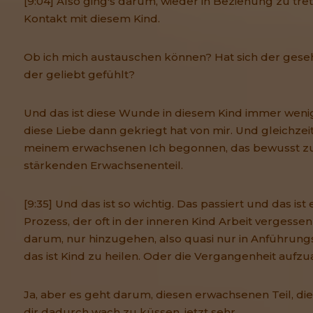
[9:04] Also ging's darum, wieder in Beziehung zu tre
Kontakt mit diesem Kind.
Ob ich mich austauschen können? Hat sich der geseh
der geliebt gefühlt?
Und das ist diese Wunde in diesem Kind immer wenig
diese Liebe dann gekriegt hat von mir. Und gleichzeit
meinem erwachsenen Ich begonnen, das bewusst z
stärkenden Erwachsenenteil.
[9:35] Und das ist so wichtig. Das passiert und das ist
Prozess, der oft in der inneren Kind Arbeit vergessen 
darum, nur hinzugehen, also quasi nur in Anführun
das ist Kind zu heilen. Oder die Vergangenheit aufzu
Ja, aber es geht darum, diesen erwachsenen Teil, di
dir dadurch wach zu küssen, jetzt sehr.