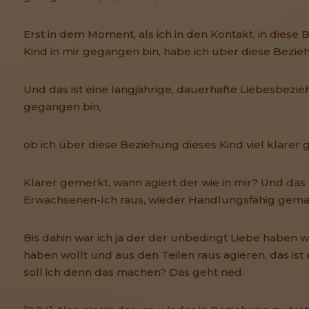
Erst in dem Moment, als ich in den Kontakt, in diese
Kind in mir gegangen bin, habe ich über diese Bezie
Und das ist eine langjährige, dauerhafte Liebesbezieh
gegangen bin,
ob ich über diese Beziehung dieses Kind viel klarer 
Klarer gemerkt, wann agiert der wie in mir? Und da
Erwachsenen-Ich raus, wieder Handlungsfähig gema
Bis dahin war ich ja der der unbedingt Liebe haben
haben wollt und aus den Teilen raus agieren, das ist d
soll ich denn das machen? Das geht ned.