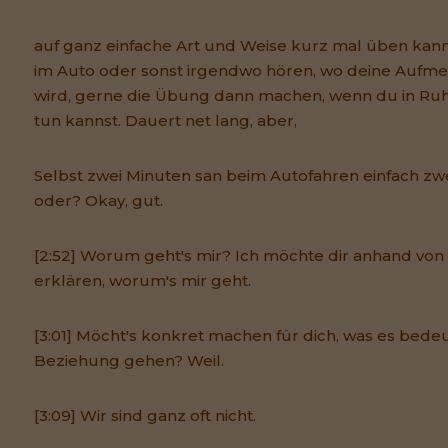
auf ganz einfache Art und Weise kurz mal üben kannst
im Auto oder sonst irgendwo hören, wo deine Aufm
wird, gerne die Übung dann machen, wenn du in Ruh
tun kannst. Dauert net lang, aber,
Selbst zwei Minuten san beim Autofahren einfach zwei
oder? Okay, gut.
[2:52] Worum geht's mir? Ich möchte dir anhand von 
erklären, worum's mir geht.
[3:01] Möcht's konkret machen für dich, was es bedeut
Beziehung gehen? Weil.
[3:09] Wir sind ganz oft nicht.