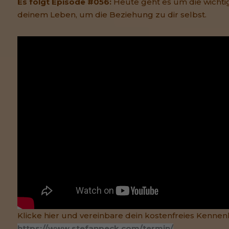
Es folgt Episode #056:
Heute geht es um die wichti
deinem Leben, um die Beziehung zu dir selbst.
Klicke hier und vereinbare dein kostenfreies Kennen
https://www.stefanpeck.com/termin/