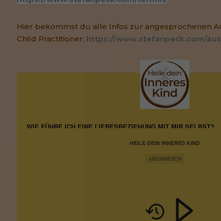
Hier bekommst du alle Infos zur angesprochenen A
Child Practitioner:
https://www.stefanpeck.com/aus
WIE FÜHRE ICH EINE LIEBESBEZIEHUNG MIT MIR SELBST?
HEILE DEIN INNERES KIND
ABONNIEREN