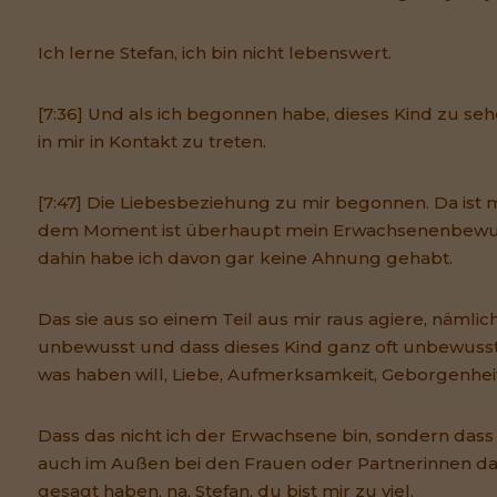
Ich lerne Stefan, ich bin nicht lebenswert.
[7:36] Und als ich begonnen habe, dieses Kind zu se
in mir in Kontakt zu treten.
[7:47] Die Liebesbeziehung zu mir begonnen. Da ist m
dem Moment ist überhaupt mein Erwachsenenbewuss
dahin habe ich davon gar keine Ahnung gehabt.
Das sie aus so einem Teil aus mir raus agiere, nämli
unbewusst und dass dieses Kind ganz oft unbewusst
was haben will, Liebe, Aufmerksamkeit, Geborgenhei
Dass das nicht ich der Erwachsene bin, sondern dass
auch im Außen bei den Frauen oder Partnerinnen da
gesagt haben, na, Stefan, du bist mir zu viel.