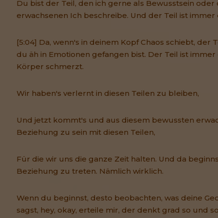
Du bist der Teil, den ich gerne als Bewusstsein ode
erwachsenen Ich beschreibe. Und der Teil ist immer 
[5:04] Da, wenn's in deinem Kopf Chaos schiebt, der T
du äh in Emotionen gefangen bist. Der Teil ist imme
Körper schmerzt.
Wir haben's verlernt in diesen Teilen zu bleiben,
Und jetzt kommt's und aus diesem bewussten erwac
Beziehung zu sein mit diesen Teilen,
Für die wir uns die ganze Zeit halten. Und da beginnst
Beziehung zu treten. Nämlich wirklich.
Wenn du beginnst, desto beobachten, was deine G
sagst, hey, okay, erteile mir, der denkt grad so und so