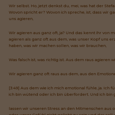
Wir selbst. Ho, jetzt denkst du, mei, was hat der S
Wovon spricht er? Wovon ich spreche, ist, dass wir ga
uns agieren,
Wir agieren aus ganz oft, ja? Und das kennt ihr von m
agieren als ganz oft aus dem, was unser Kopf uns erzä
haben, was wir machen sollen, was wir brauchen,
Was falsch ist, was richtig ist. Aus dem raus agieren wi
Wir agieren ganz oft raus aus dem, aus den Emotionen
[3:49] Aus dem wie ich mich emotional fühle, ja. Ich f
ich bin wütend oder ich bin überfordert. Und ich bin
lassen wir unseren Stress an den Mitmenschen aus o
oder unser Gefühl nicht geliebt zu sein und das sol