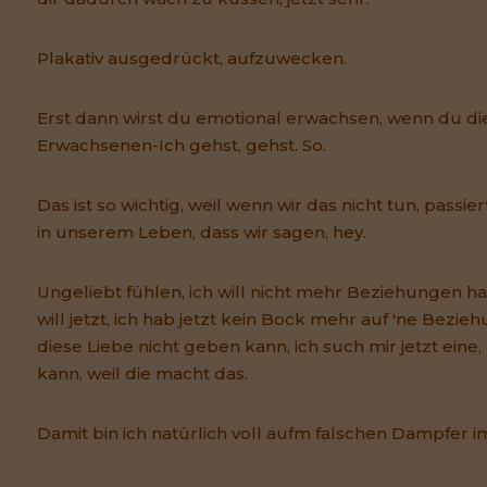
Plakativ ausgedrückt, aufzuwecken.
Erst dann wirst du emotional erwachsen, wenn du d
Erwachsenen-Ich gehst, gehst. So.
Das ist so wichtig, weil wenn wir das nicht tun, passie
in unserem Leben, dass wir sagen, hey.
Ungeliebt fühlen, ich will nicht mehr Beziehungen ha
will jetzt, ich hab jetzt kein Bock mehr auf 'ne Bezieh
diese Liebe nicht geben kann, ich such mir jetzt eine
kann, weil die macht das.
Damit bin ich natürlich voll aufm falschen Dampfer