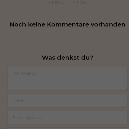
STEFAN  PECK
Noch keine Kommentare vorhanden
Was denkst du?