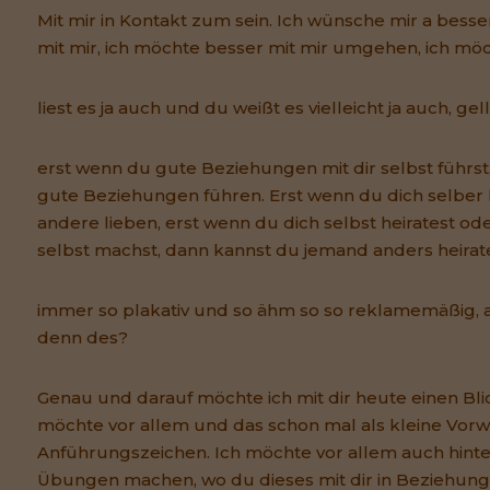
Mit mir in Kontakt zum sein. Ich wünsche mir a bess
mit mir, ich möchte besser mit mir umgehen, ich möc
liest es ja auch und du weißt es vielleicht ja auch, gel
erst wenn du gute Beziehungen mit dir selbst führst
gute Beziehungen führen. Erst wenn du dich selber l
andere lieben, erst wenn du dich selbst heiratest ode
selbst machst, dann kannst du jemand anders heirate
immer so plakativ und so ähm so so reklamemäßig,
denn des?
Genau und darauf möchte ich mit dir heute einen Bli
möchte vor allem und das schon mal als kleine Vor
Anführungszeichen. Ich möchte vor allem auch hinten
Übungen machen, wo du dieses mit dir in Beziehung