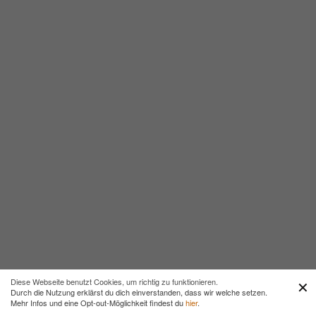
dafür!!
Was du in dem Video sagst ist absolut
verständlich, was mir selbst gar nicht richtig
bewusst war. Es ist sehr schwer von sich
überzeugt zu sein, wenn von außen ständig
Kritik kommt. Ich bin ein sehr ehrlicher Mensch,
was mir leider sehr oft auf die Füße fällt, denn
alle wollen Ehrlichkeit aber können nicht damit
umgehen. Genau da habe ich angefangen zu
selektieren und mir geht es sehr gut damit. Es
geht im Grunde darum, dass ich für mein
Handeln Verantwortung übernehme und dies
nicht nur nach außen hin zeige, sondern das
auch innerlich so fühle. Eine Freundin hat mich
mit einer Aussage sehr verletzt und ich habe
Diese Webseite benutzt Cookies, um richtig zu funktionieren.
✕
Durch die Nutzung erklärst du dich einverstanden, dass wir welche setzen.
mich zurück gezogen, war sehr traurig darüber
Mehr Infos und eine Opt-out-Möglichkeit findest du
hier
.
und möchte den Kontakt nicht mehr. Wenn ich