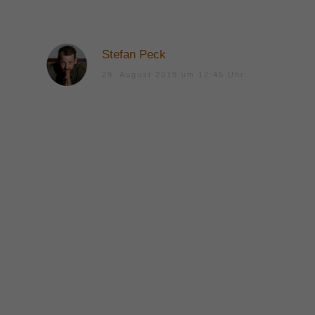
Stefan Peck
29. August 2019 um 12:45 Uhr
Hey Mandy,
danke für deine Zeilen. Das freut mich, dass dir
dieses Video gefallen und tatsächlich geholfen
hat. Und klar es braucht zuerst das
Bewusstsein und dann ein etwas Übung, um
neue Verhaltensweisen oder Denkweisen in
dein Leben zu integrieren. Viel Erfolg dabei!
lg Stefan