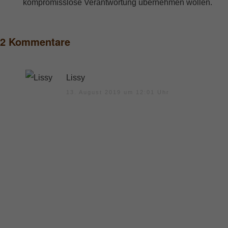
kompromisslose Verantwortung übernehmen wollen.
2 Kommentare
Lissy
13. August 2019 um 12:01 Uhr
Hallo Stefan. Ich schaue mir nun jedes Video
von dir an und bin jedesmal begeistert mit was
für einer Leidenschaft du über solche brisanten
Themen redest. Genau das ist es, wodurch es
mir zunehmend leichter fällt dein Denken zu
verstehen und auch umzusetzen. Ich fange
immer mehr an, meine emphatische "Gabe" zu
nutzen und vorallem anzunehmen, weil ich mich
total in dich hineinversetzen kann... Ich danke dir