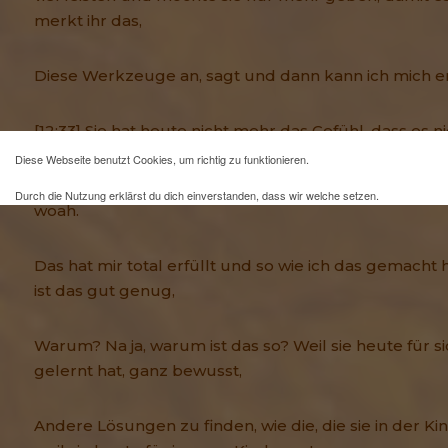
merkt ihr das,
Diese Werkzeuge an, sagt und dann kann ich mich e
[12:33] Sie hat heute nicht mehr das Gefühl, dass es ni
Diese Webseite benutzt Cookies, um richtig zu funktionieren.
Sie kann heute nach einem Arbeitstag nach Hause
Durch die Nutzung erklärst du dich einverstanden, dass wir welche setzen.
woah.
Mehr Infos und eine Opt-out-Möglichkeit findest du
hier
.
Das hat mir total erfüllt und so wie ich das gemacht h
ist das gut genug,
Warum? Na ja, warum ist das so? Weil sie heute für s
gelernt hat, ganz bewusst,
Andere Lösungen zu finden, wie die, die sie in der Ki