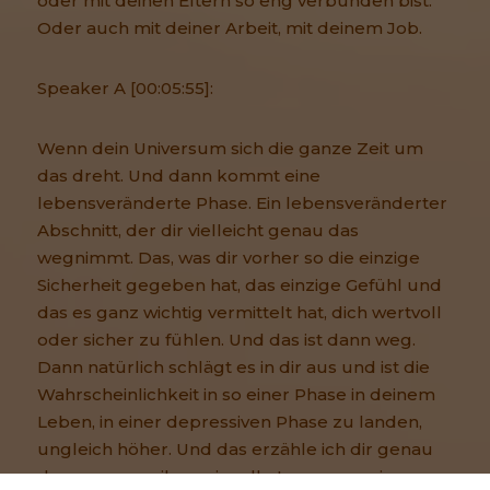
oder mit deinen Eltern so eng verbunden bist.
Oder auch mit deiner Arbeit, mit deinem Job.
Speaker A [00:05:55]:
Wenn dein Universum sich die ganze Zeit um
das dreht. Und dann kommt eine
lebensveränderte Phase. Ein lebensveränderter
Abschnitt, der dir vielleicht genau das
wegnimmt. Das, was dir vorher so die einzige
Sicherheit gegeben hat, das einzige Gefühl und
das es ganz wichtig vermittelt hat, dich wertvoll
oder sicher zu fühlen. Und das ist dann weg.
Dann natürlich schlägt es in dir aus und ist die
Wahrscheinlichkeit in so einer Phase in deinem
Leben, in einer depressiven Phase zu landen,
ungleich höher. Und das erzähle ich dir genau
deswegen, weil es mir selbst genauso ging.