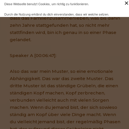
✕
Nach meiner Trennung, nach der Beendung
Diese Webseite benutzt Cookies, um richtig zu funktionieren.
meiner zehnjährigen Ehe und der Gewissheit,
Durch die Nutzung erklärst du dich einverstanden, dass wir welche setzen.
dass das Familienzusammenleben, was bis dahin
Mehr Infos und eine Opt-out-Möglichkeit findest du
hier
.
zehn Jahre stattgefunden hat, so nicht mehr
stattfinden wird, bin ich genau in so einer Phase
gelandet.
Speaker A [00:06:47]:
Also das war mein Muster, so eine emotionale
Abhängigkeit. Das war das zweite Muster. Das
dritte Muster ist das ständige Grübeln, die einen
ständigen Kopf machen, Kopf zerbrechen,
verbunden vielleicht auch mit vielen Sorgen
machen. Wenn du jemand bist, der sich sowieso
ständig am Kopf über viele Dinge macht. Wenn
du vielleicht jemand bist, der regelmäßig Phasen
hat, der aufgrund dieser Grübeleien nicht