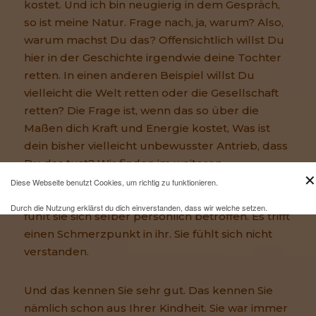
kostet. Und ich bin neugierig in dem Gespräch,
so ist meine Natur. Frage nach, ja, warum? Also,
warum machst Du das? Offensichtlich willst Du
hier in der Geschichte irgendwie deine Tochter
retten. In einen anderen Beispiel willst Du
vielleicht die Welt retten oder die Gesellschaft
retten? Die Frage ist, wenn das so über die
Maßen dich Kraft und Energie kostet, Was ist
dein bisher vielleicht unbewusster Antrieb, dass
Du das tust? Wir finden im weiteren
✕
Gesprächsverlauf Ihren Antrieb. Sie fühlt sich
Diese Webseite benutzt Cookies, um richtig zu funktionieren.
nämlich jedes Mal Bei all diesen Geschichten
Durch die Nutzung erklärst du dich einverstanden, dass wir welche setzen.
fühlt sie sich selber persönlich betroffen. Es trifft
Mehr Infos und eine Opt-out-Möglichkeit findest du
einen Schmerzpunkt in ihr. Sie fühlt sich nicht
hier
.
verstanden.
Und das kennen Sie sehr gut. Das kennen Sie
nämlich schon aus Ihrer Kindheit. Sie war immer