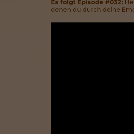
Es folgt Episode #032:
Heu
denen du durch deine Emot