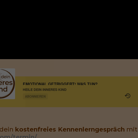
EMOTIONAL GETRIGGERT! WAS TUN?
HEILE DEIN INNERES KIND
ABONNIEREN
 dein
kostenfreies Kennenlerngespräch
mit 
com/termin/