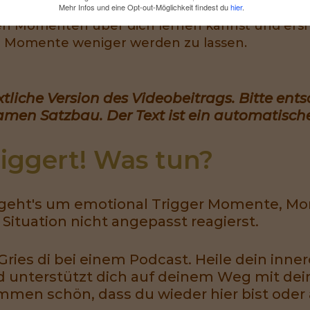
Momenten in dir.
Mehr Infos und eine Opt-out-Möglichkeit findest du
hier
.
n Momenten über dich lernen kannst und ersmal
e Momente weniger werden zu lassen.
extliche Version des Videobeitrags. Bitte ent
amen Satzbau. Der Text ist ein automatische
iggert! Was tun?
e geht's um emotional Trigger Momente, M
tuation nicht angepasst reagierst.
ies di bei einem Podcast. Heile dein innere
 unterstützt dich auf deinem Weg mit dei
mmen schön, dass du wieder hier bist oder 