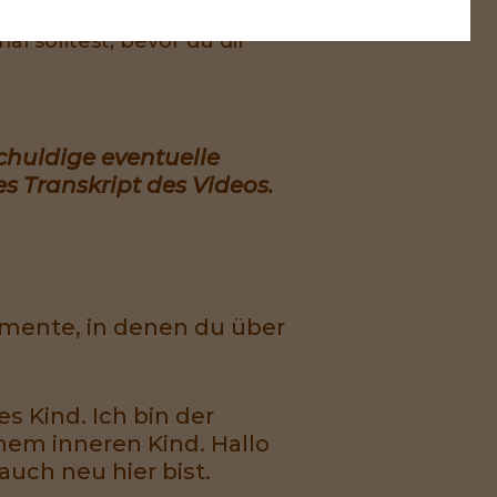
 solltest, bevor du dir
schuldige eventuelle
s Transkript des Videos.
omente, in denen du über
s Kind. Ich bin der
nem inneren Kind. Hallo
auch neu hier bist.