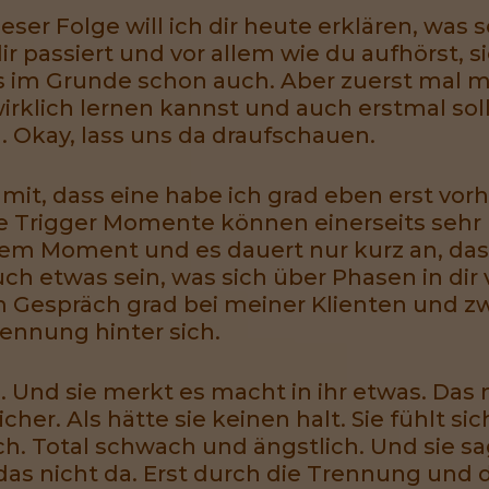
ieser Folge will ich dir heute erklären, was
r passiert und vor allem wie du aufhörst, s
es im Grunde schon auch. Aber zuerst mal 
rklich lernen kannst und auch erstmal soll
n. Okay, lass uns da draufschauen.
 mit, dass eine habe ich grad eben erst vorh
 Trigger Momente können einerseits sehr k
em Moment und es dauert nur kurz an, das
ch etwas sein, was sich über Phasen in dir
m Gespräch grad bei meiner Klienten und zwa
ennung hinter sich.
 Und sie merkt es macht in ihr etwas. Das 
sicher. Als hätte sie keinen halt. Sie fühlt s
ch. Total schwach und ängstlich. Und sie sag
as nicht da. Erst durch die Trennung und d