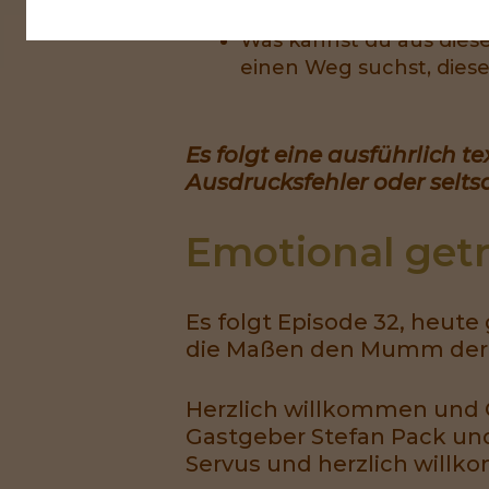
Was passiert in diesen 
Was kannst du aus diese
einen Weg suchst, dies
Es folgt eine ausführlich t
Ausdrucksfehler oder selts
Emotional getr
Es folgt Episode 32, heut
die Maßen den Mumm der Si
Herzlich willkommen und Gr
Gastgeber Stefan Pack und
Servus und herzlich willko