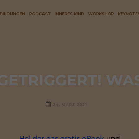
BILDUNGEN
PODCAST
INNERES KIND
WORKSHOP
KEYNOTE
ETRIGGERT! WAS 
24. MÄRZ 2021
Hol der das gratis eBook
und