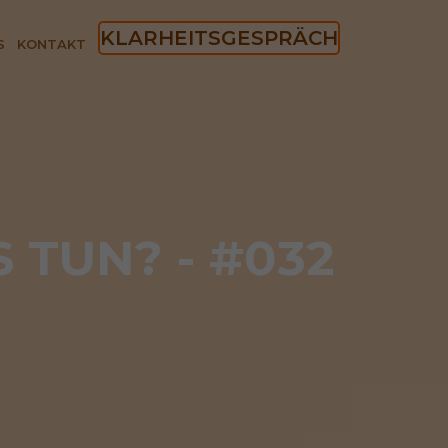
KLARHEITSGESPRÄCH
S
KONTAKT
TUN? - #032​