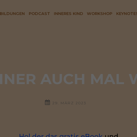
BILDUNGEN
PODCAST
INNERES KIND
WORKSHOP
KEYNOTE
NER AUCH MAL W
29. MÄRZ 2023
Hol der das gratis eBook
und