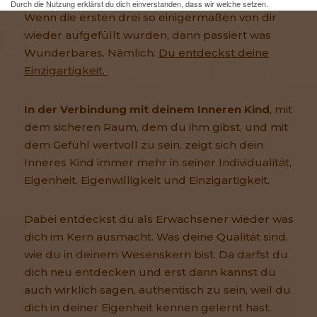
Durch die Nutzung erklärst du dich einverstanden, dass wir welche setzen.
Wenn die ersten drei so einigermaßen von dir
Mehr Infos und eine Opt-out-Möglichkeit findest du
hier
.
wieder aufgefüllt wurden, dann passiert was
Wunderbares. Nämlich:
Du entdeckst deine
Einzigartigkeit.
In der Verbindung mit deinem Inneren Kind
, mit
dem sicheren Raum, dem du ihm gibst, und mit
dem Gefühl wertvoll zu sein, zeigt sich dein
Inneres Kind immer mehr in seiner Individualität,
Eigenheit, Eigenwilligkeit und Einzigartigkeit.
Dabei entdeckst du als Erwachsener wieder was
dich im Kern ausmacht. Was deine Qualität sind,
wie du in deinem Wesenskern bist. Da darfst du
dich neu entdecken und erst dann kannst du
auch wirklich sagen, authentisch zu sein, weil du
dich in deiner Eigenheit kennen gelernt hast.