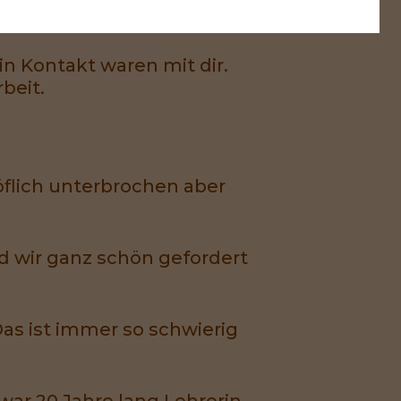
in Kontakt waren mit dir.
beit.
flich unterbrochen aber
ind wir ganz schön gefordert
 Das ist immer so schwierig
 war 20 Jahre lang Lehrerin