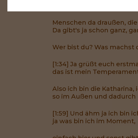
erstmal für die.
Menschen da draußen, die d
Da gibt's ja schon ganz, ga
Wer bist du? Was machst 
[1:34] Ja grüßt euch erst
das ist mein Temperament
Also ich bin die Katharina,
so im Außen und dadurch n
[1:59] Und ähm ja ich bin i
ja was bin ich im Moment,
einfach hier und sonst gibt