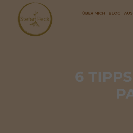
ÜBER MICH
BLOG
AUS
6 TIPP
P