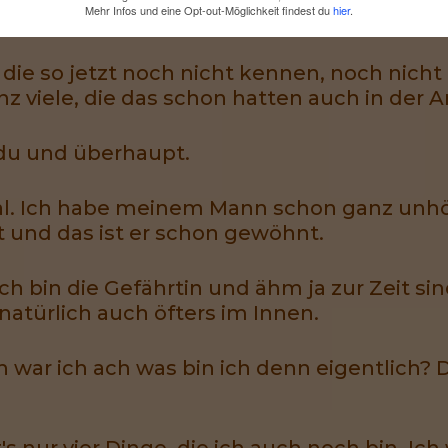
Mehr Infos und eine Opt-out-Möglichkeit findest du
hier
.
ie so jetzt noch nicht kennen, noch nicht 
nz viele, die das schon hatten auch in der Ar
du und überhaupt.
mal. Ich habe meinem Mann schon ganz unhö
 und das ist er schon gewöhnt.
 ich bin die Gefährtin und ähm ja zur Zeit s
atürlich auch öfters im Innen.
ch war ich ach was bin ich denn eigentlich?
's nur vier Dinge, die ich auch noch bin. Ich