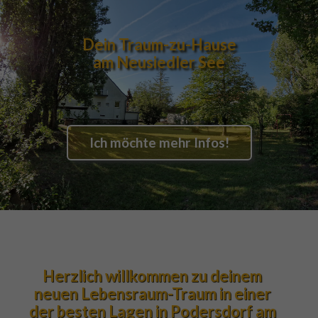
Dein Traum-zu-Hause
am Neusiedler See
Ich möchte mehr Infos!
Herzlich willkommen zu deinem 
neuen Lebensraum-Traum in einer 
der besten Lagen in Podersdorf am 