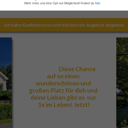
Mehr Infos und eine Opt-out-Möglichkeit findest du
hier
.
Ich habe Kaufinteresse und möchte ein Angebot abgeben
                        Diese Chance 
auf so einen 
wunderschönen und 
großen Platz für dich und 
deine Lieben gibt es  nur 
1x im Leben! Jetzt!