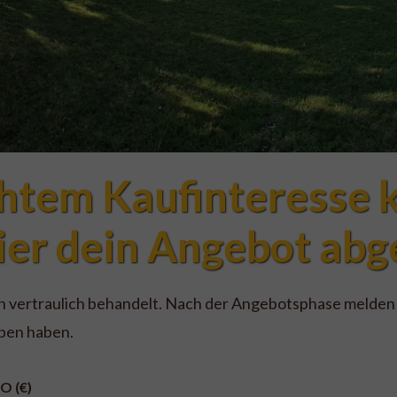
htem Kaufinteresse k
ier dein Angebot ab
vertraulich behandelt. Nach der Angebotsphase melden wi
ben haben.
O (€)