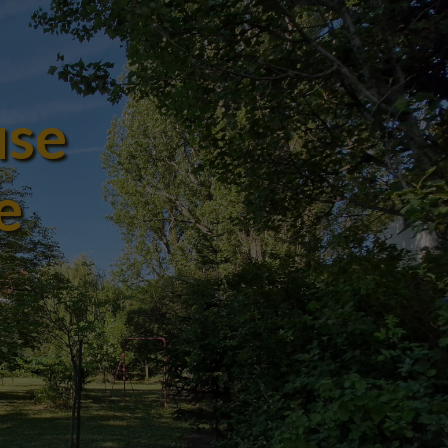
use
e