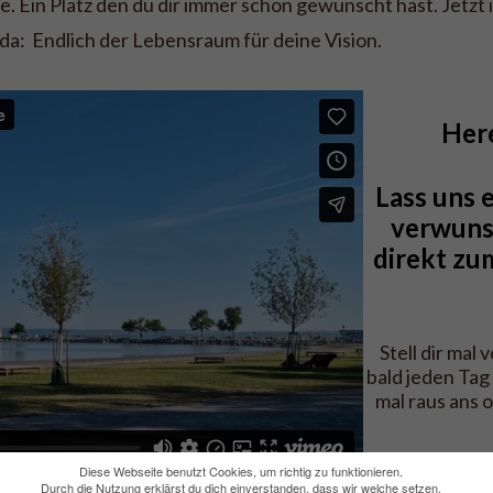
. Ein Platz den du dir immer schon gewünscht hast. Jetzt 
da: Endlich der Lebensraum für deine Vision.
Here
Lass uns 
verwuns
direkt zu
Stell dir mal 
bald jeden Tag
mal raus ans o
Diese Webseite benutzt Cookies, um richtig zu funktionieren.
Durch die Nutzung erklärst du dich einverstanden, dass wir welche setzen.