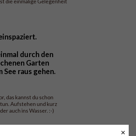
ist die einmalige Gelegenheit
inspaziert.
einmal durch den 
chenen Garten 
m See raus gehen.
vor, das kannst du schon
 tun. Aufstehen und kurz
der auch ins Wasser. :-)
✕