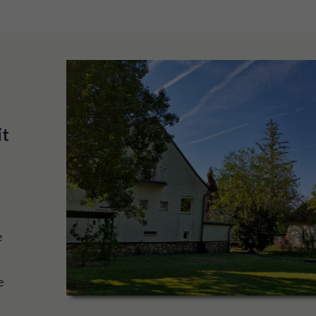
t 
 
e
e