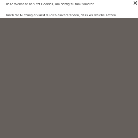
✕
Diese Webseite benutzt Cookies, um richtig zu funktionieren.
Durch die Nutzung erklärst du dich einverstanden, dass wir welche setzen.
Mehr Infos und eine Opt-out-Möglichkeit findest du
hier
.